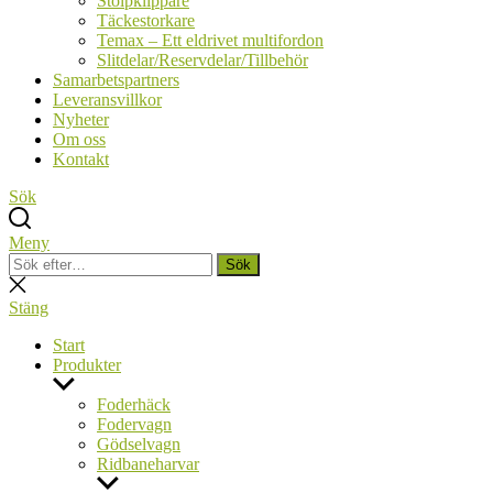
Stolpklippare
Täckestorkare
Temax – Ett eldrivet multifordon
Slitdelar/Reservdelar/Tillbehör
Samarbetspartners
Leveransvillkor
Nyheter
Om oss
Kontakt
Sök
Meny
Sök
Sök
efter:
Stäng
sökning
Stäng
Start
Produkter
Visa
undermeny
Foderhäck
Fodervagn
Gödselvagn
Ridbaneharvar
Visa