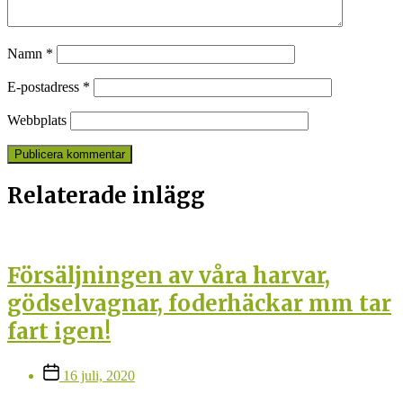
Namn
*
E-postadress
*
Webbplats
Relaterade inlägg
Försäljningen av våra harvar,
gödselvagnar, foderhäckar mm tar
fart igen!
Inläggsdatum
16 juli, 2020