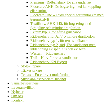
undermeny
Premium– Ridbaneharv för alla underlag
Floorcare AHK för bogsering med kulkoppling
eller sprint.
Floorcare One – Textil special för traktor etc med
trepunktslyft
Textilharv, AHK 145, för bogsering med
fyrhjuling och mindre dragfordon.
Extrem,typ 3, för hårda grusbanor
Ridbaneharv för ATV o mindre dragfordon
Ridbaneharv typ 1, för rena sandbanor
Ridbaneharv typ 2, röd, För sandbanor med
inblandning av spån, flis och ev. textil
Western – Ridbaneharv
Trail – Harv för rena sandbanor
Ridbaneharv KN Expert
Stolpklippare
Täckestorkare
Temax – Ett eldrivet multifordon
Slitdelar/Reservdelar/Tillbehör
Samarbetspartners
Leveransvillkor
Nyheter
Om oss
Kontakt