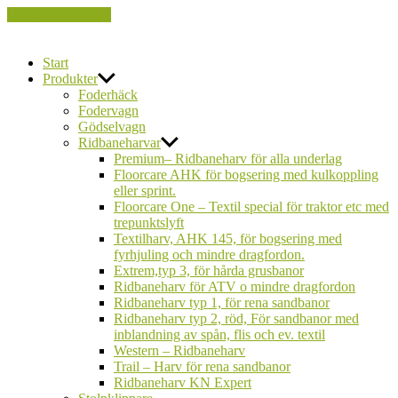
Hoppa till innehåll
FarmCare
Start
Produkter
Foderhäck
Fodervagn
Gödselvagn
Ridbaneharvar
Premium– Ridbaneharv för alla underlag
Floorcare AHK för bogsering med kulkoppling
eller sprint.
Floorcare One – Textil special för traktor etc med
trepunktslyft
Textilharv, AHK 145, för bogsering med
fyrhjuling och mindre dragfordon.
Extrem,typ 3, för hårda grusbanor
Ridbaneharv för ATV o mindre dragfordon
Ridbaneharv typ 1, för rena sandbanor
Ridbaneharv typ 2, röd, För sandbanor med
inblandning av spån, flis och ev. textil
Western – Ridbaneharv
Trail – Harv för rena sandbanor
Ridbaneharv KN Expert