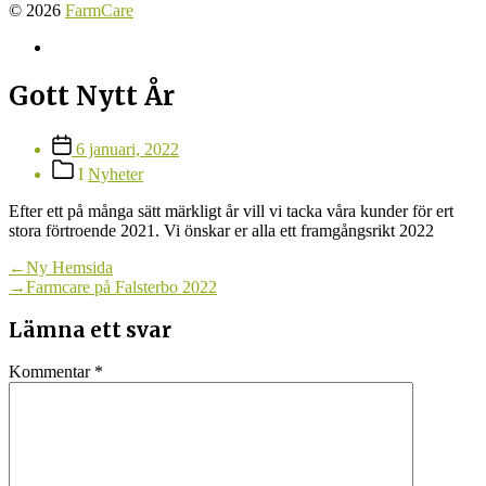
© 2026
FarmCare
Farmcare
på
Facebook
Gott Nytt År
Inläggsdatum
6 januari, 2022
Inläggskategorier
I
Nyheter
Efter ett på många sätt märkligt år vill vi tacka våra kunder för ert
stora förtroende 2021. Vi önskar er alla ett framgångsrikt 2022
Inläggsnavigering
Föregående
←
Ny Hemsida
inlägg:
Nästa
→
Farmcare på Falsterbo 2022
inlägg:
Lämna ett svar
Kommentar
*