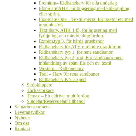
undermeny
Premium– Ridbaneharv för alla underlag
Floorcare AHK för bogsering med kulkoppling
eller sprint.
Floorcare One – Textil special för traktor etc med
trepunktslyft
Textilharv, AHK 145, för bogsering med
fyrhjuling och mindre dragfordon.
Extrem,typ 3, för hårda grusbanor
Ridbaneharv för ATV o mindre dragfordon
Ridbaneharv typ 1, för rena sandbanor
Ridbaneharv typ 2, röd, För sandbanor med
inblandning av spån, flis och ev. textil
Western – Ridbaneharv
Trail – Harv för rena sandbanor
Ridbaneharv KN Expert
Stolpklippare
Täckestorkare
Temax – Ett eldrivet multifordon
Slitdelar/Reservdelar/Tillbehör
Samarbetspartners
Leveransvillkor
Nyheter
Om oss
Kontakt