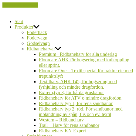
Hoppa till innehåll
FarmCare
Start
Produkter
Foderhäck
Fodervagn
Gödselvagn
Ridbaneharvar
Premium– Ridbaneharv för alla underlag
Floorcare AHK för bogsering med kulkoppling
eller sprint.
Floorcare One – Textil special för traktor etc med
trepunktslyft
Textilharv, AHK 145, för bogsering med
fyrhjuling och mindre dragfordon.
Extrem,typ 3, för hårda grusbanor
Ridbaneharv för ATV o mindre dragfordon
Ridbaneharv typ 1, för rena sandbanor
Ridbaneharv typ 2, röd, För sandbanor med
inblandning av spån, flis och ev. textil
Western – Ridbaneharv
Trail – Harv för rena sandbanor
Ridbaneharv KN Expert