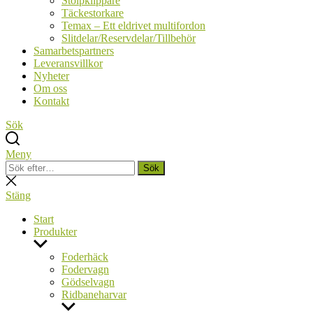
Stolpklippare
Täckestorkare
Temax – Ett eldrivet multifordon
Slitdelar/Reservdelar/Tillbehör
Samarbetspartners
Leveransvillkor
Nyheter
Om oss
Kontakt
Sök
Meny
Sök
Sök
efter:
Stäng
sökning
Stäng
Start
Produkter
Visa
undermeny
Foderhäck
Fodervagn
Gödselvagn
Ridbaneharvar
Visa