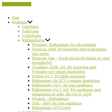
Hoppa till innehåll
FarmCare
Start
Produkter
Foderhäck
Fodervagn
Gödselvagn
Ridbaneharvar
Premium– Ridbaneharv för alla underlag
Floorcare AHK för bogsering med kulkoppling
eller sprint.
Floorcare One – Textil special för traktor etc med
trepunktslyft
Textilharv, AHK 145, för bogsering med
fyrhjuling och mindre dragfordon.
Extrem,typ 3, för hårda grusbanor
Ridbaneharv för ATV o mindre dragfordon
Ridbaneharv typ 1, för rena sandbanor
Ridbaneharv typ 2, röd, För sandbanor med
inblandning av spån, flis och ev. textil
Western – Ridbaneharv
Trail – Harv för rena sandbanor
Ridbaneharv KN Expert