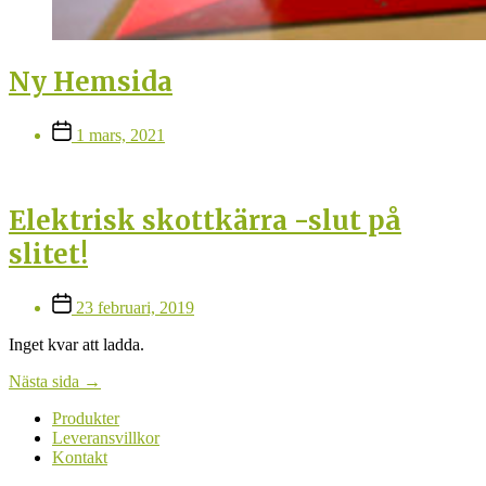
Ny Hemsida
Inläggsdatum
1 mars, 2021
Elektrisk skottkärra -slut på
slitet!
Inläggsdatum
23 februari, 2019
Inget kvar att ladda.
Nästa sida
→
Produkter
Leveransvillkor
Kontakt