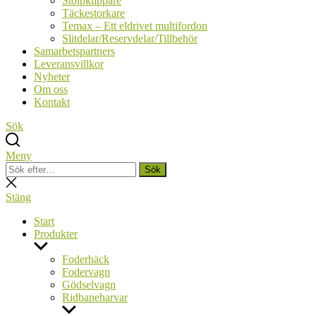
Stolpklippare
Täckestorkare
Temax – Ett eldrivet multifordon
Slitdelar/Reservdelar/Tillbehör
Samarbetspartners
Leveransvillkor
Nyheter
Om oss
Kontakt
Sök
Meny
Sök
Sök
efter:
Stäng
sökning
Stäng
Start
Produkter
Visa
undermeny
Foderhäck
Fodervagn
Gödselvagn
Ridbaneharvar
Visa