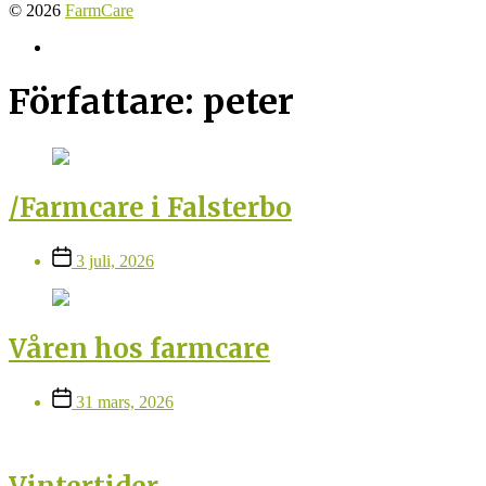
© 2026
FarmCare
Farmcare
på
Facebook
Författare:
peter
/Farmcare i Falsterbo
Inläggsdatum
3 juli, 2026
Våren hos farmcare
Inläggsdatum
31 mars, 2026