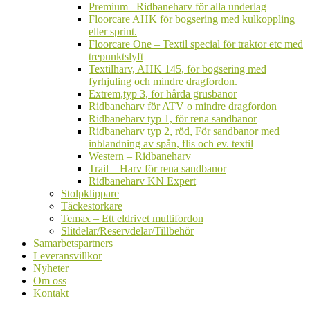
undermeny
Premium– Ridbaneharv för alla underlag
Floorcare AHK för bogsering med kulkoppling
eller sprint.
Floorcare One – Textil special för traktor etc med
trepunktslyft
Textilharv, AHK 145, för bogsering med
fyrhjuling och mindre dragfordon.
Extrem,typ 3, för hårda grusbanor
Ridbaneharv för ATV o mindre dragfordon
Ridbaneharv typ 1, för rena sandbanor
Ridbaneharv typ 2, röd, För sandbanor med
inblandning av spån, flis och ev. textil
Western – Ridbaneharv
Trail – Harv för rena sandbanor
Ridbaneharv KN Expert
Stolpklippare
Täckestorkare
Temax – Ett eldrivet multifordon
Slitdelar/Reservdelar/Tillbehör
Samarbetspartners
Leveransvillkor
Nyheter
Om oss
Kontakt