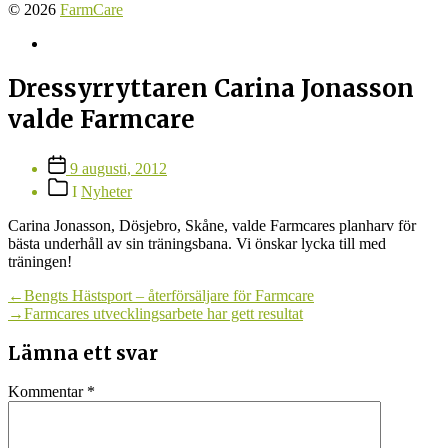
© 2026
FarmCare
Farmcare
på
Facebook
Dressyrryttaren Carina Jonasson
valde Farmcare
Inläggsdatum
9 augusti, 2012
Inläggskategorier
I
Nyheter
Carina Jonasson, Dösjebro, Skåne, valde Farmcares planharv för
bästa underhåll av sin träningsbana. Vi önskar lycka till med
träningen!
Inläggsnavigering
Föregående
←
Bengts Hästsport – återförsäljare för Farmcare
inlägg:
Nästa
→
Farmcares utvecklingsarbete har gett resultat
inlägg:
Lämna ett svar
Kommentar
*