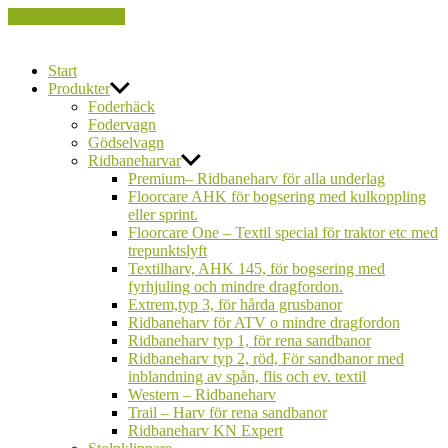
Hoppa till innehåll
FarmCare
Start
Produkter
Foderhäck
Fodervagn
Gödselvagn
Ridbaneharvar
Premium– Ridbaneharv för alla underlag
Floorcare AHK för bogsering med kulkoppling
eller sprint.
Floorcare One – Textil special för traktor etc med
trepunktslyft
Textilharv, AHK 145, för bogsering med
fyrhjuling och mindre dragfordon.
Extrem,typ 3, för hårda grusbanor
Ridbaneharv för ATV o mindre dragfordon
Ridbaneharv typ 1, för rena sandbanor
Ridbaneharv typ 2, röd, För sandbanor med
inblandning av spån, flis och ev. textil
Western – Ridbaneharv
Trail – Harv för rena sandbanor
Ridbaneharv KN Expert