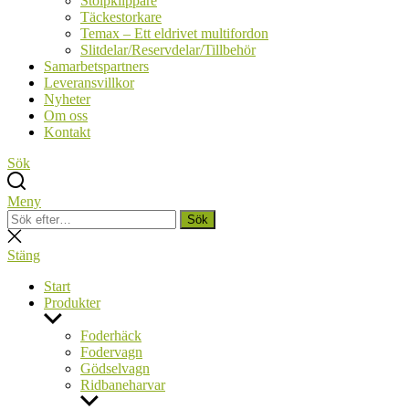
Stolpklippare
Täckestorkare
Temax – Ett eldrivet multifordon
Slitdelar/Reservdelar/Tillbehör
Samarbetspartners
Leveransvillkor
Nyheter
Om oss
Kontakt
Sök
Meny
Sök
Sök
efter:
Stäng
sökning
Stäng
Start
Produkter
Visa
undermeny
Foderhäck
Fodervagn
Gödselvagn
Ridbaneharvar
Visa