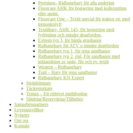
undermeny
Premium– Ridbaneharv för alla underlag
Floorcare AHK för bogsering med kulkoppling
eller sprint.
Floorcare One – Textil special för traktor etc med
trepunktslyft
Textilharv, AHK 145, för bogsering med
fyrhjuling och mindre dragfordon.
Extrem,typ 3, för hårda grusbanor
Ridbaneharv för ATV o mindre dragfordon
Ridbaneharv typ 1, för rena sandbanor
Ridbaneharv typ 2, röd, För sandbanor med
inblandning av spån, flis och ev. textil
Western – Ridbaneharv
Trail – Harv för rena sandbanor
Ridbaneharv KN Expert
Stolpklippare
Täckestorkare
Temax – Ett eldrivet multifordon
Slitdelar/Reservdelar/Tillbehör
Samarbetspartners
Leveransvillkor
Nyheter
Om oss
Kontakt