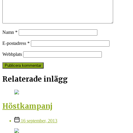
Namn
*
E-postadress
*
Webbplats
Relaterade inlägg
Höstkampanj
Inläggsdatum
16 september, 2013