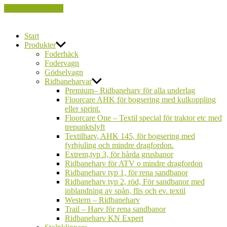
Hoppa till innehåll
FarmCare
Start
Produkter
Foderhäck
Fodervagn
Gödselvagn
Ridbaneharvar
Premium– Ridbaneharv för alla underlag
Floorcare AHK för bogsering med kulkoppling
eller sprint.
Floorcare One – Textil special för traktor etc med
trepunktslyft
Textilharv, AHK 145, för bogsering med
fyrhjuling och mindre dragfordon.
Extrem,typ 3, för hårda grusbanor
Ridbaneharv för ATV o mindre dragfordon
Ridbaneharv typ 1, för rena sandbanor
Ridbaneharv typ 2, röd, För sandbanor med
inblandning av spån, flis och ev. textil
Western – Ridbaneharv
Trail – Harv för rena sandbanor
Ridbaneharv KN Expert