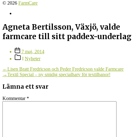
© 2026
FarmCare
Farmcare
på
Facebook
Agneta Bertilsson, Växjö, valde
farmcare till sitt paddex-underlag
Inläggsdatum
7 maj, 2014
Inläggskategorier
I
Nyheter
Inläggsnavigering
Föregående
←
Lisen Bratt Fredricson och Peder Fredricson valde Farmcare
inlägg:
Nästa
→
Textil Special – ny smidig specialharv för textilbanor!
inlägg:
Lämna ett svar
Kommentar
*