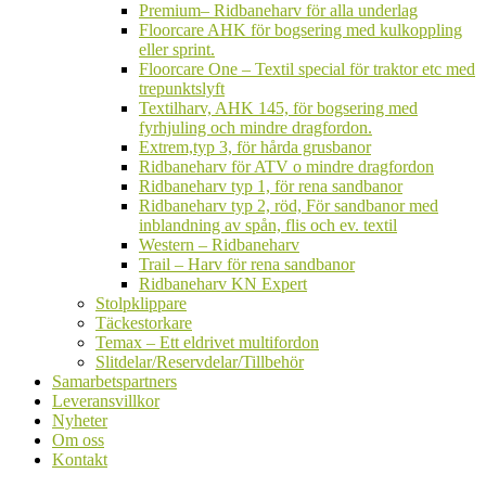
undermeny
Premium– Ridbaneharv för alla underlag
Floorcare AHK för bogsering med kulkoppling
eller sprint.
Floorcare One – Textil special för traktor etc med
trepunktslyft
Textilharv, AHK 145, för bogsering med
fyrhjuling och mindre dragfordon.
Extrem,typ 3, för hårda grusbanor
Ridbaneharv för ATV o mindre dragfordon
Ridbaneharv typ 1, för rena sandbanor
Ridbaneharv typ 2, röd, För sandbanor med
inblandning av spån, flis och ev. textil
Western – Ridbaneharv
Trail – Harv för rena sandbanor
Ridbaneharv KN Expert
Stolpklippare
Täckestorkare
Temax – Ett eldrivet multifordon
Slitdelar/Reservdelar/Tillbehör
Samarbetspartners
Leveransvillkor
Nyheter
Om oss
Kontakt