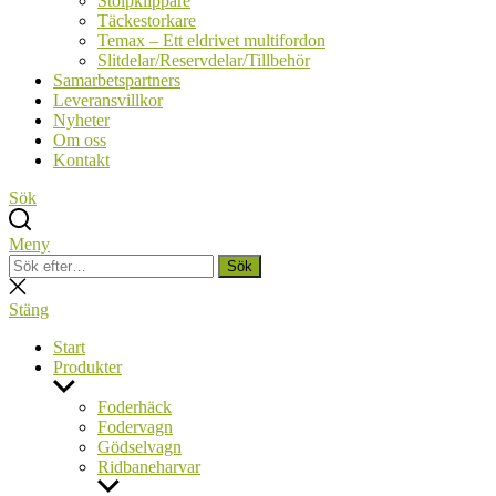
Stolpklippare
Täckestorkare
Temax – Ett eldrivet multifordon
Slitdelar/Reservdelar/Tillbehör
Samarbetspartners
Leveransvillkor
Nyheter
Om oss
Kontakt
Sök
Meny
Sök
Sök
efter:
Stäng
sökning
Stäng
Start
Produkter
Visa
undermeny
Foderhäck
Fodervagn
Gödselvagn
Ridbaneharvar
Visa